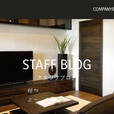
COMPANY
会社概要
分譲マン
企業理念
戸建て事
SDGs
投資用ア
STAFF BLOG
STAFF BLOG
賃貸・流
スタッフブログ