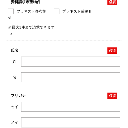
資料請求希望物件
プラネスト多布施
プラネスト菊陽Ⅱ
<!--
※最大3件まで請求できます
-->
氏名
姓
名
フリガナ
セイ
メイ